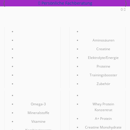
⟨
⟩
Persönliche
Fachberatung
0
Toggle
navigation
Alle Produkte
Sportnahrung
Bestseller
Aminosäuren
Vegan
Creatine
Shaker
Elektrolyte/Energie
Geschenkgutschein
Proteine
Bundles
Trainingsbooster
Weitere Marken
Zubehör
Gesundheit
Topseller
Omega-3
Whey Protein
Konzentrat
Mineralstoffe
A+ Protein
Vitamine
Creatine Monohydrate
Kombipräparate